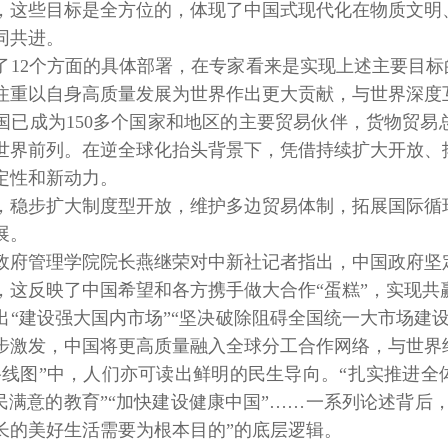
些目标是全方位的，体现了中国式现代化在物质文明、
同共进。
2个方面的具体部署，在专家看来是实现上述主要目标的
注重以自身高质量发展为世界作出更大贡献，与世界深度
成为150多个国家和地区的主要贸易伙伴，货物贸易
世界前列。在逆全球化抬头背景下，凭借持续扩大开放、
定性和新动力。
步扩大制度型开放，维护多边贸易体制，拓展国际循环
展。
管理学院院长燕继荣对中新社记者指出，中国政府坚定
，这反映了中国希望和各方携手做大合作“蛋糕”，实现共
建设强大国内市场”“坚决破除阻碍全国统一大市场建设
步激发，中国将更高质量融入全球分工合作网络，与世界
图”中，人们亦可读出鲜明的民生导向。“扎实推进全体
人民满意的教育”“加快建设健康中国”……一系列论述背后
长的美好生活需要为根本目的”的底层逻辑。